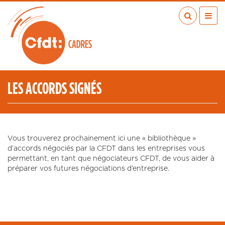
Aller
au
contenu
principal
ACTUALITÉS
PUBLICATIONS
MÉDIAS
LES ACCORDS SIGNÉS
EN RÉGION
MÉTIERS
À VOS COTÉS
Vous trouverez prochainement ici une « bibliothèque »
QUI SOMMES-NOUS ?
d’accords négociés par la CFDT dans les entreprises vous
LES TRANSITIONS JUSTES
permettant, en tant que négociateurs CFDT, de vous aider à
préparer vos futures négociations d’entreprise.
ESPACE ADHÉRENTS
ADHÉRER
CONTACT