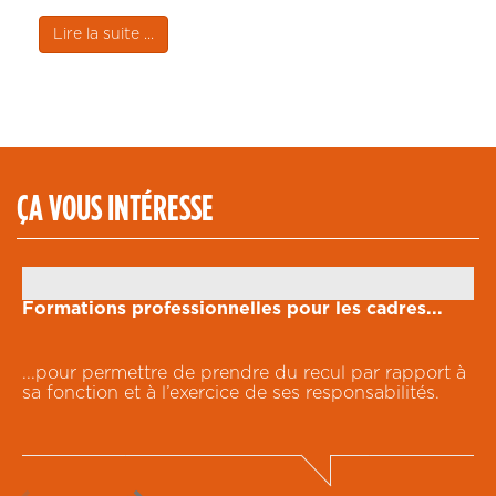
Lire la suite ...
ÇA VOUS INTÉRESSE
Formations professionnelles pour les cadres...
V
...pour permettre de prendre du recul par rapport à
L
sa fonction et à l’exercice de ses responsabilités.
p
o