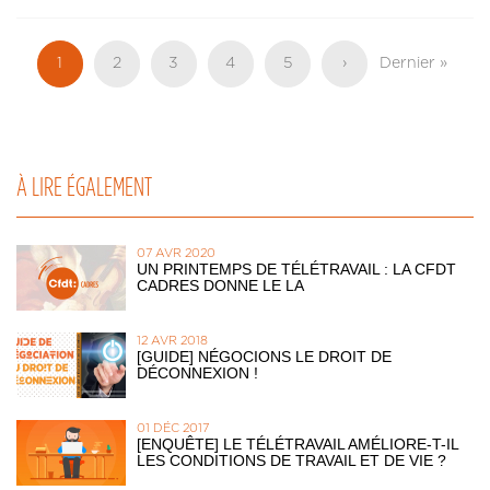
Pagination
Page
1
Page
2
Page
3
Page
4
Page
5
Page
›
Dernière
Dernier »
actuelle
suivante
page
À LIRE ÉGALEMENT
07 AVR 2020
UN PRINTEMPS DE TÉLÉTRAVAIL : LA CFDT
CADRES DONNE LE LA
12 AVR 2018
[GUIDE] NÉGOCIONS LE DROIT DE
DÉCONNEXION !
01 DÉC 2017
[ENQUÊTE] LE TÉLÉTRAVAIL AMÉLIORE-T-IL
LES CONDITIONS DE TRAVAIL ET DE VIE ?