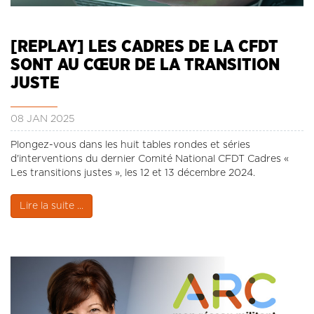
LA REVUE CADRES
LE CREFAC
[REPLAY] LES CADRES DE LA CFDT
L’OBSERVATOIRE DES CADRES
SONT AU CŒUR DE LA TRANSITION
JUSTE
08 JAN 2025
Plongez-vous dans les huit tables rondes et séries
d'interventions du dernier Comité National CFDT Cadres «
Les transitions justes », les 12 et 13 décembre 2024.
Lire la suite ...