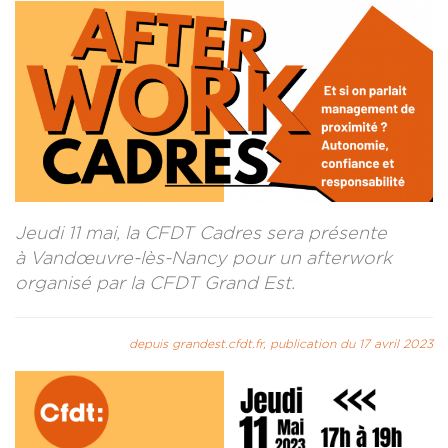
LA REVUE CADRES
LE CREFAC
L’OBSERVATOIRE DES CADRES
Jeudi 11 mai, la CFDT Cadres sera présente
à Vandœuvre-lès-Nancy pour un afterwork
organisé par la CFDT Grand Est.
depuis grandest.cfdt.fr, publication du 17 avril 2023